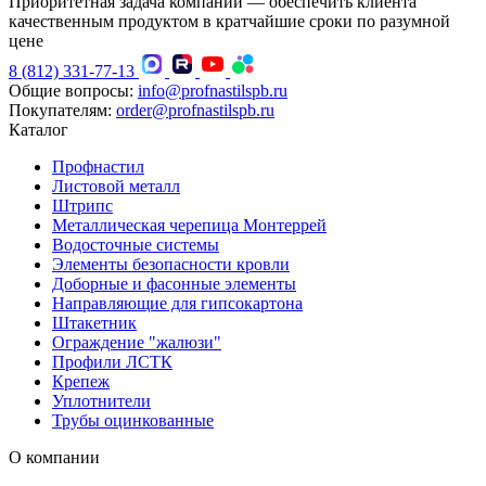
Приоритетная задача компании — обеспечить клиента
качественным продуктом в кратчайшие сроки по разумной
цене
8 (812) 331-77-13
Общие вопросы:
info@profnastilspb.ru
Покупателям:
order@profnastilspb.ru
Каталог
Профнастил
Листовой металл
Штрипс
Металлическая черепица Монтеррей
Водосточные системы
Элементы безопасности кровли
Доборные и фасонные элементы
Направляющие для гипсокартона
Штакетник
Ограждение "жалюзи"
Профили ЛСТК
Крепеж
Уплотнители
Трубы оцинкованные
О компании