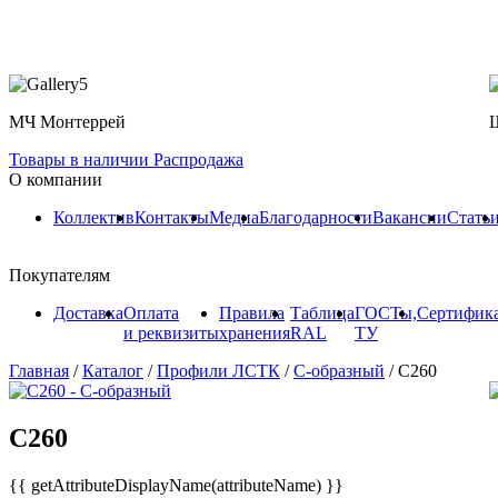
МЧ Монтеррей
Товары в наличии
Распродажа
О компании
Коллектив
Контакты
Медиа
Благодарности
Вакансии
Стать
Покупателям
Доставка
Оплата
Правила
Таблица
ГОСТы,
Сертифик
и реквизиты
хранения
RAL
ТУ
Главная
/
Каталог
/
Профили ЛСТК
/
С-образный
/
С260
С260
{{ getAttributeDisplayName(attributeName) }}