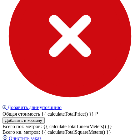
Добавить
длину
позицию
Общая стоимость
{{ calculateTotalPrice() }} ₽
Добавить в корзину
Всего пог. метров:
{{ calculateTotalLinearMeters() }}
Всего кв. метров:
{{ calculateTotalSquareMeters() }}
Очистить заказ