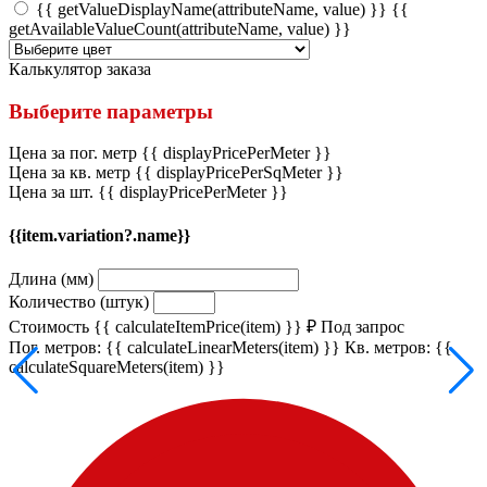
{{ getValueDisplayName(attributeName, value) }}
{{
getAvailableValueCount(attributeName, value) }}
Калькулятор заказа
Выберите параметры
Цена за пог. метр
{{ displayPricePerMeter }}
Цена за кв. метр
{{ displayPricePerSqMeter }}
Цена за шт.
{{ displayPricePerMeter }}
{{item.variation?.name}}
Длина (мм)
Количество (штук)
Стоимость
{{ calculateItemPrice(item) }} ₽
Под запрос
Пог. метров: {{ calculateLinearMeters(item) }}
Кв. метров: {{
calculateSquareMeters(item) }}